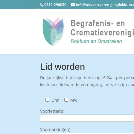
0519-296050
info@uitvaartverenigingdokkum.
Lid worden
De jaarlijkse bijdrage bedraagt € 24,– per pers
kosteloos lid van de vereniging, mits ze zijn 
Dhr
Mw
Voorletter(s)
Voorna(a)m(en)